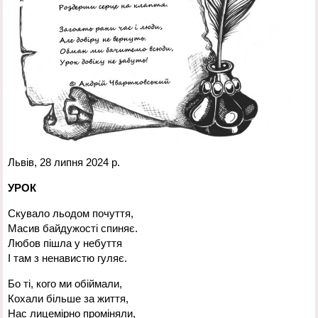
Львів, 28 липня 2024 р.
УРОК
Скувало льодом почуття,
Масив байдужості спиняє.
Любов пішла у небуття
І там з ненавистю гуляє.
Бо ті, кого ми обіймали,
Кохали більше за життя,
Нас лицемірно проміняли,