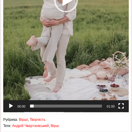
00:00
01:00
Рубрика:
Вірші
,
Творчість
Теги:
Андрій Чвартковський
,
Вірш