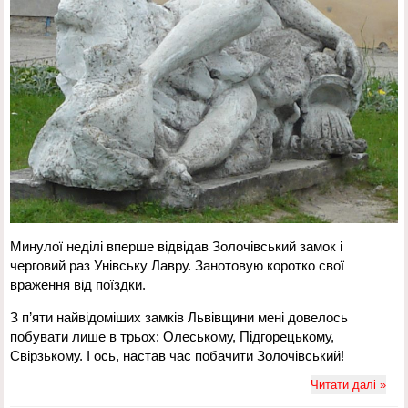
Минулої неділі вперше відвідав Золочівський замок і
черговий раз Унівську Лавру. Занотовую коротко свої
враження від поїздки.
З п’яти найвідоміших замків Львівщини мені довелось
побувати лише в трьох: Олеському, Підгорецькому,
Свірзькому. І ось, настав час побачити Золочівський!
Читати далі »