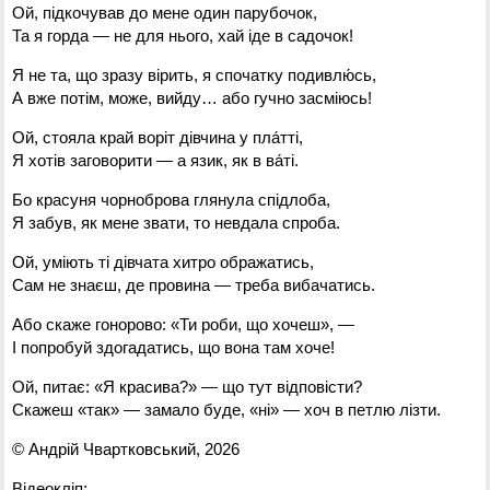
Ой, підкочував до мене один парубочок,
Та я горда — не для нього, хай іде в садочок!
Я не та, що зразу вірить, я спочатку подивлю́сь,
А вже потім, може, вийду… або гучно засміюсь!
Ой, стояла край воріт дівчина у пла́тті,
Я хотів заговорити — а язик, як в ва́ті.
Бо красуня чорноброва глянула спідлоба,
Я забув, як мене звати, то невдала спроба.
Ой, уміють ті дівчата хитро ображатись,
Сам не знаєш, де провина — треба вибачатись.
Або скаже гонорово: «Ти роби, що хочеш», —
І попробуй здогадатись, що вона там хоче!
Ой, питає: «Я красива?» — що тут відповісти?
Скажеш «так» — замало буде, «ні» — хоч в петлю лізти.
© Андрій Чвартковський, 2026
Відеокліп: