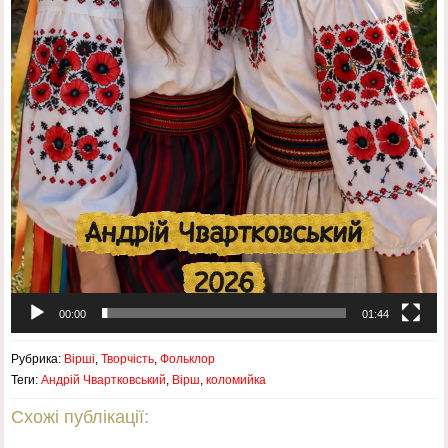
00:00
01:44
Рубрика:
Вірші
,
Творчість
,
Фольклор
Теги:
Андрій Чвартковський
,
Вірш
,
коломийка
Схожі публікації: