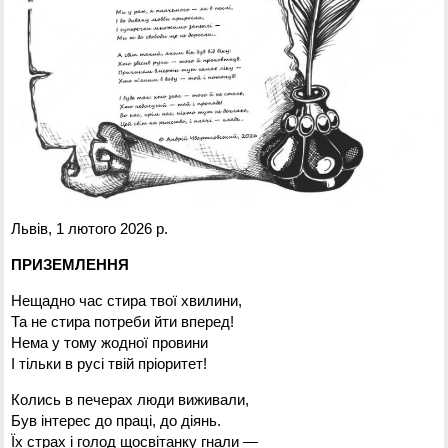
Львів, 1 лютого 2026 р.
ПРИЗЕМЛЕННЯ
Нещадно час стира твої хвилини,
Та не стира потреби йти вперед!
Нема у тому жодної провини
І тільки в русі твій пріоритет!
Колись в печерах люди виживали,
Був інтерес до праці, до діянь.
Їх страх і голод щосвітанку гнали —