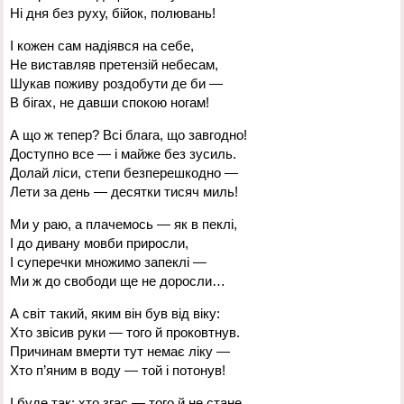
Ні дня без руху, бійок, полювань!
І кожен сам надіявся на себе,
Не виставляв претензій небесам,
Шукав поживу роздобути де би —
В бігах, не давши спокою ногам!
А що ж тепер? Всі блага, що завгодно!
Доступно все — і майже без зусиль.
Долай ліси, степи безперешкодно —
Лети за день — десятки тисяч миль!
Ми у раю, а плачемось — як в пеклі,
І до дивану мовби приросли,
І суперечки множимо запеклі —
Ми ж до свободи ще не доросли…
А світ такий, яким він був від віку:
Хто звісив руки — того й проковтнув.
Причинам вмерти тут немає ліку —
Хто п’яним в воду — той і потонув!
І буде так: хто згас — того й не стане,