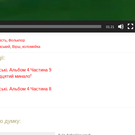
01:21
ість
,
Фольклор
вський
,
Вірш
,
коломийка
ії:
ькі. Альбом 4 Частина 9
адцятий минало”
ькі. Альбом 4 Частина 8
ю думку: