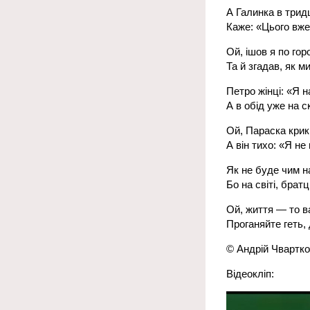
А Галинка в трид
Каже: «Цього вже
Ой, ішов я по го
Та й згадав, як м
Петро жінці: «Я н
А в обід уже на 
Ой, Параска крик 
А він тихо: «Я н
Як не буде чим н
Бо на світі, брат
Ой, життя — то в
Проганяйте геть, 
© Андрій Чвартко
Відеокліп:
Відеопрогравач