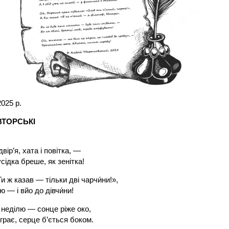
2025 р.
ТОРСЬКІ
вір’я, хата і повітка, —
усідка бреше, як зенітка!
и ж казав — тільки дві чарчи́ни!»,
 — і вйо до дівчи́ни!
 неділю — сонце ріже око,
грає, серце б’ється боком.