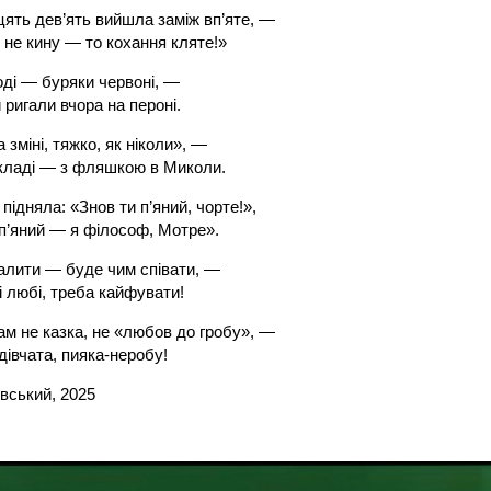
цять дев’ять вийшла заміж вп’яте, —
 не кину — то кохання кляте!»
роді — буряки червоні, —
и ригали вчора на пероні.
а зміні, тяжко, як ніколи», —
складі — з фляшкою в Миколи.
підняла: «Знов ти п’яний, чорте!»,
е п’яний — я філософ, Мотре».
алити — буде чим співати, —
ці любі, треба кайфувати!
ам не казка, не «любов до гробу», —
дівчата, пияка-неробу!
вський, 2025