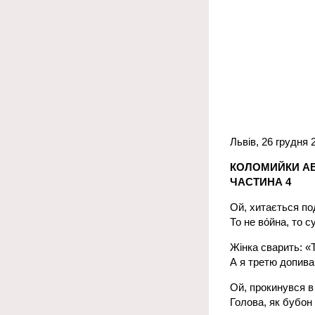
Львів, 26 грудня 
КОЛОМИЙКИ АВ
ЧАСТИНА 4
Ой, хитається под
То не во́йна, то с
Жінка сварить: «Т
А я третю допиваю
Ой, прокинувся в
Голова, як бубон 