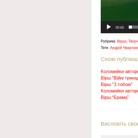
00:00
Рубрика:
Вірші
,
Творч
Теги:
Андрій Чвартко
Схожі публікац
Коломийки авторс
Вірш “Війні трин
Вірш “З тобою”
Коломийки авторс
Вірш “Брама”
Висловіть сво