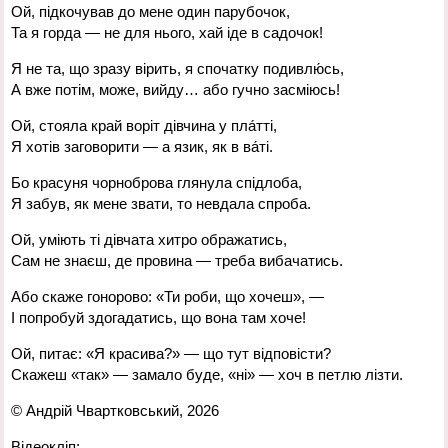
Ой, підкочував до мене один парубочок,
Та я горда — не для нього, хай іде в садочок!
Я не та, що зразу вірить, я спочатку подивлю́сь,
А вже потім, може, вийду… або гучно засміюсь!
Ой, стояла край воріт дівчина у пла́тті,
Я хотів заговорити — а язик, як в ва́ті.
Бо красуня чорноброва глянула спідлоба,
Я забув, як мене звати, то невдала спроба.
Ой, уміють ті дівчата хитро ображатись,
Сам не знаєш, де провина — треба вибачатись.
Або скаже гонорово: «Ти роби, що хочеш», —
І попробуй здогадатись, що вона там хоче!
Ой, питає: «Я красива?» — що тут відповісти?
Скажеш «так» — замало буде, «ні» — хоч в петлю лізти.
© Андрій Чвартковський, 2026
Відеокліп: