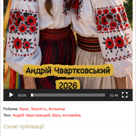
00:00
01:44
Рубрика:
Вірші
,
Творчість
,
Фольклор
Теги:
Андрій Чвартковський
,
Вірш
,
коломийка
Схожі публікації: