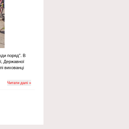
жди поряд”. В
ї, Державної
пі вихованці
Читати далі »