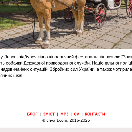
 у Львові відбувся кінно-кінологічний фестиваль під назвою “Зав
ть собачки Державної прикордонної служби, Національної поліці
 надзвичайних ситуацій, Збройних сил України, а також чотирила
гічних шкіл.
БЛОГ
|
ЗМІСТ
|
MP3
|
CV
|
КОНТАКТИ
© chvart.com, 2016-2026