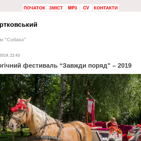
ПОЧАТОК
ЗМІСТ
MP3
CV
КОНТАКТИ
ртковський
ом “Собака”
2019, 22:43
огічний фестиваль “Завжди поряд” – 2019