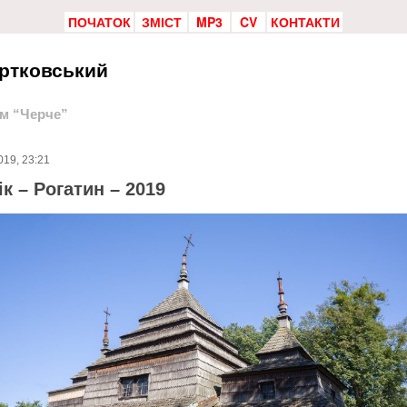
ПОЧАТОК
ЗМІСТ
MP3
CV
КОНТАКТИ
ртковський
ом “Черче”
019, 23:21
ік – Рогатин – 2019