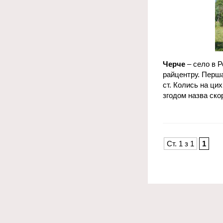
Черче
– село в Р
райцентру. Перша
ст. Колись на ци
згодом назва ско
Ст. 1 з 1
1