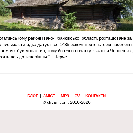
огатинському районі Івано-Франківської області, розташоване за 
 письмова згадка датується 1435 роком, проте історія поселення 
х землях був монастир, тому й село спочатку звалося Чернецьке,
ротилась до теперішньої – Черче.
БЛОГ
|
ЗМІСТ
|
MP3
|
CV
|
КОНТАКТИ
© chvart.com, 2016-2026