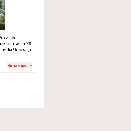
5 км від
тягнеться з ХІІІ
 потім Чернче, а
Читати далі »